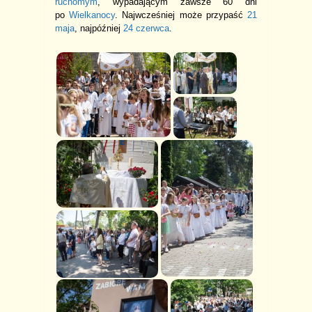
ruchomym
, wypadającym zawsze 60 dni
po
Wielkanocy
. Najwcześniej może przypaść
21
maja
, najpóźniej
24 czerwca
.