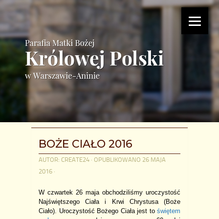
BOŻE CIAŁO 2016
AUTOR:
CREATE24
· OPUBLIKOWANO
26 MAJA
2016
·
W czwartek 26 maja obchodziliśmy uroczystość
Najświętszego Ciała i Krwi Chrystusa (Boże
Ciało). Uroczystość Bożego Ciała jest to
świętem